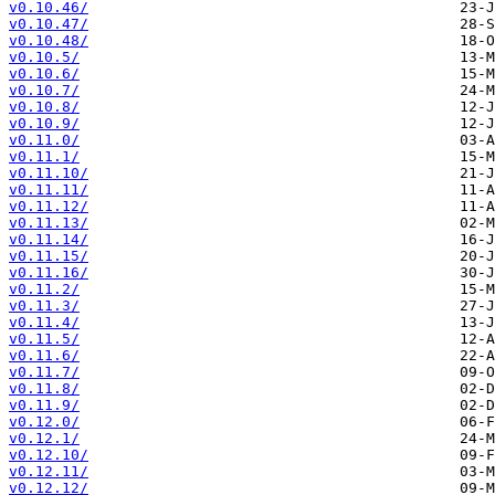
v0.10.46/
v0.10.47/
v0.10.48/
v0.10.5/
v0.10.6/
v0.10.7/
v0.10.8/
v0.10.9/
v0.11.0/
v0.11.1/
v0.11.10/
v0.11.11/
v0.11.12/
v0.11.13/
v0.11.14/
v0.11.15/
v0.11.16/
v0.11.2/
v0.11.3/
v0.11.4/
v0.11.5/
v0.11.6/
v0.11.7/
v0.11.8/
v0.11.9/
v0.12.0/
v0.12.1/
v0.12.10/
v0.12.11/
v0.12.12/