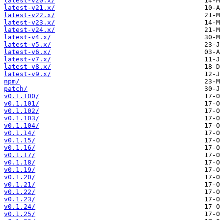
latest-v20.x/
latest-v21.x/
latest-v22.x/
latest-v23.x/
latest-v24.x/
latest-v4.x/
latest-v5.x/
latest-v6.x/
latest-v7.x/
latest-v8.x/
latest-v9.x/
npm/
patch/
v0.1.100/
v0.1.101/
v0.1.102/
v0.1.103/
v0.1.104/
v0.1.14/
v0.1.15/
v0.1.16/
v0.1.17/
v0.1.18/
v0.1.19/
v0.1.20/
v0.1.21/
v0.1.22/
v0.1.23/
v0.1.24/
v0.1.25/