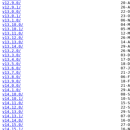
v12.9.0/
v12.9.1/
v13.0.0/
v13.0.1/
v13.1.0/
v13.10.0/
v13.10.1/
v13.11.0/
v13.12.0/
v13.13.0/
v13.14.0/
v13.2.0/
v13.3.0/
v13.4.0/
v13.5.0/
v13.6.0/
v13.7.0/
v13.8.0/
v13.9.0/
v14.0.0/
v14.1.0/
v14.10.0/
v14.10.1/
v14.11.0/
v14.12.0/
v14.13.0/
v14.13.1/
v14.14.0/
v14.15.0/
v14.15.1/