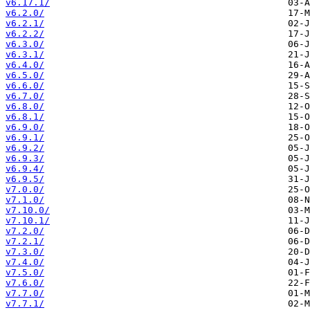
v6.17.1/
v6.2.0/
v6.2.1/
v6.2.2/
v6.3.0/
v6.3.1/
v6.4.0/
v6.5.0/
v6.6.0/
v6.7.0/
v6.8.0/
v6.8.1/
v6.9.0/
v6.9.1/
v6.9.2/
v6.9.3/
v6.9.4/
v6.9.5/
v7.0.0/
v7.1.0/
v7.10.0/
v7.10.1/
v7.2.0/
v7.2.1/
v7.3.0/
v7.4.0/
v7.5.0/
v7.6.0/
v7.7.0/
v7.7.1/