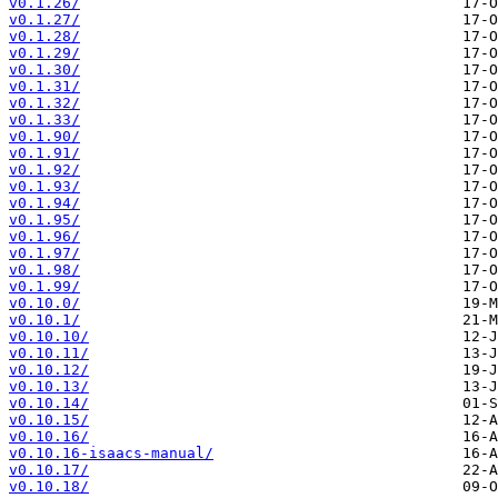
v0.1.26/
v0.1.27/
v0.1.28/
v0.1.29/
v0.1.30/
v0.1.31/
v0.1.32/
v0.1.33/
v0.1.90/
v0.1.91/
v0.1.92/
v0.1.93/
v0.1.94/
v0.1.95/
v0.1.96/
v0.1.97/
v0.1.98/
v0.1.99/
v0.10.0/
v0.10.1/
v0.10.10/
v0.10.11/
v0.10.12/
v0.10.13/
v0.10.14/
v0.10.15/
v0.10.16/
v0.10.16-isaacs-manual/
v0.10.17/
v0.10.18/