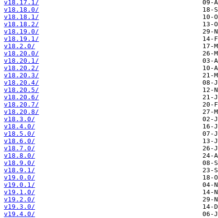
v18.17.1/
v18.18.0/
v18.18.1/
v18.18.2/
v18.19.0/
v18.19.1/
v18.2.0/
v18.20.0/
v18.20.1/
v18.20.2/
v18.20.3/
v18.20.4/
v18.20.5/
v18.20.6/
v18.20.7/
v18.20.8/
v18.3.0/
v18.4.0/
v18.5.0/
v18.6.0/
v18.7.0/
v18.8.0/
v18.9.0/
v18.9.1/
v19.0.0/
v19.0.1/
v19.1.0/
v19.2.0/
v19.3.0/
v19.4.0/