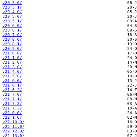
v20.3.0/
v20.3.1/
v20.4.0/
v20.5.0/
v20.5.1/
v20.6.0/
v20.6.1/
v20.7.0/
v20.8.0/
v20.8.1/
v20.9.0/
v21.0.0/
v21.1.0/
v21.2.0/
v21.3.0/
v21.4.0/
v21.5.0/
v21.6.0/
v21.6.1/
v21.6.2/
v21.7.0/
v21.7.1/
v21.7.2/
v21.7.3/
v22.0.0/
v22.1.0/
v22.10.0/
v22.11.0/
v22.12.0/
v22.13.0/