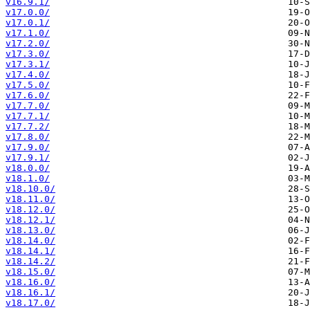
v16.9.1/
v17.0.0/
v17.0.1/
v17.1.0/
v17.2.0/
v17.3.0/
v17.3.1/
v17.4.0/
v17.5.0/
v17.6.0/
v17.7.0/
v17.7.1/
v17.7.2/
v17.8.0/
v17.9.0/
v17.9.1/
v18.0.0/
v18.1.0/
v18.10.0/
v18.11.0/
v18.12.0/
v18.12.1/
v18.13.0/
v18.14.0/
v18.14.1/
v18.14.2/
v18.15.0/
v18.16.0/
v18.16.1/
v18.17.0/