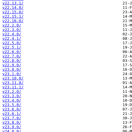
v22.13.1/
v22.14.0/
v22.15.0/
v22.15.1/
v22.16.0/
v22.2.0/
v22.3.0/
v22.4.0/
v22.4.1/
v22.5.0/
v22.5.1/
v22.6.0/
v22.7.0/
v22.8.0/
v22.9.0/
v23.0.0/
v23.1.0/
v23.10.0/
v23.11.0/
v23.11.1/
v23.2.0/
v23.3.0/
v23.4.0/
v23.5.0/
v23.6.0/
v23.6.1/
v23.7.0/
v23.8.0/
v23.9.0/
v24.0.0/