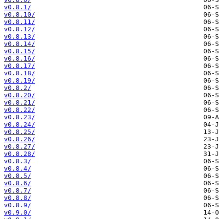
v0.8.1/
v0.8.10/
v0.8.11/
v0.8.12/
v0.8.13/
v0.8.14/
v0.8.15/
v0.8.16/
v0.8.17/
v0.8.18/
v0.8.19/
v0.8.2/
v0.8.20/
v0.8.21/
v0.8.22/
v0.8.23/
v0.8.24/
v0.8.25/
v0.8.26/
v0.8.27/
v0.8.28/
v0.8.3/
v0.8.4/
v0.8.5/
v0.8.6/
v0.8.7/
v0.8.8/
v0.8.9/
v0.9.0/