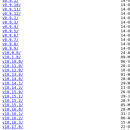
v0.9.1/
v0.9.10/
v0.9.11/
v0.9.12/
v0.9.2/
v0.9.3/
v0.9.4/
v0.9.5/
v0.9.6/
v0.9.7/
v0.9.8/
v0.9.9/
v10.0.0/
v10.1.0/
v10.10.0/
v10.11.0/
v10.12.0/
v10.13.0/
v10.14.0/
v10.14.1/
v10.14.2/
v10.15.0/
v10.15.1/
v10.15.2/
v10.15.3/
v10.16.0/
v10.16.1/
v10.16.2/
v10.16.3/
v10.17.0/